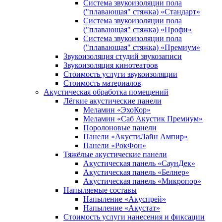
Система звукоизоляции пола
("плавающая" стяжка) «Стандарт»
Система звукоизоляции пола
("плавающая" стяжка) «Профи»
Система звукоизоляции пола
("плавающая" стяжка) «Премиум»
Звукоизоляция студий звукозаписи
Звукоизоляция кинотеатров
Стоимость услуги звукоизоляции
Стоимость материалов
Акустическая обработка помещений
Лёгкие акустические панели
Меламин «ЭхоКор»
Меламин «Саб Акустик Премиум»
Поролоновые панели
Панели «АкустиЛайн Ампир»
Панели «РокФон»
Тяжёлые акустические панели
Акустическая панель «СаунДек»
Акустическая панель «Белнер»
Акустическая панель «Микропор»
Напыляемые составы
Напыление «Акуспрей»
Напыление «Акустат»
Стоимость услуги нанесения и фиксации