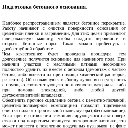
Подготовка бетонного основания.
Наиболее распространённым является бетонное перекрытие.
Работу начинают с очистки поверхности основания от
цементной плёнки и загрязнений. Для этих целей применяют
шлифовальную машину, чтобы сгладить неровности и
открыть бетонные поры. Также можно прибегнуть к
дробеструйной обработке.
Чем качественнее будет проведена процедура, тем
долговечнее получится основание для наливного пола. При
наличии участков с масляными пятнами необходимо
полностью удалить их вместе с бетоном (демонтаж с частью
бетона, либо вывести их при помощи химический растворов,
реагентов). Образовавшуюся выбоину лучше всего устранить
с помощью соответствующего по прочности материала, либо
при помощи эпоксидной, либо любой другой
двухкомпонентной шпаклёвки.
Обеспечить прочное сцепление бетона с цементно-песчаной,
цементно-полимерной композицией позволит тщательная
очистка пола от строительной пыли, мусора (обеспыливание).
Если при изготовлении самонивелирующегося слоя поверх
стяжки под покрытием останутся посторонние частички, это
может привести к появлению воздушных пузырьков, на фоне