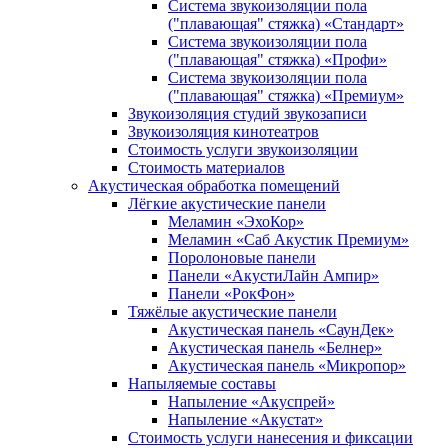
Система звукоизоляции пола
("плавающая" стяжка) «Стандарт»
Система звукоизоляции пола
("плавающая" стяжка) «Профи»
Система звукоизоляции пола
("плавающая" стяжка) «Премиум»
Звукоизоляция студий звукозаписи
Звукоизоляция кинотеатров
Стоимость услуги звукоизоляции
Стоимость материалов
Акустическая обработка помещений
Лёгкие акустические панели
Меламин «ЭхоКор»
Меламин «Саб Акустик Премиум»
Поролоновые панели
Панели «АкустиЛайн Ампир»
Панели «РокФон»
Тяжёлые акустические панели
Акустическая панель «СаунДек»
Акустическая панель «Белнер»
Акустическая панель «Микропор»
Напыляемые составы
Напыление «Акуспрей»
Напыление «Акустат»
Стоимость услуги нанесения и фиксации