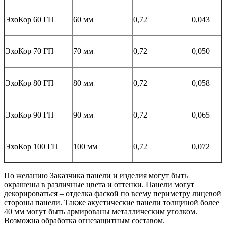
ЭхоКор 60 ГП
60 мм
0,72
0,043
ЭхоКор 70 ГП
70 мм
0,72
0,050
ЭхоКор 80 ГП
80 мм
0,72
0,058
ЭхоКор 90 ГП
90 мм
0,72
0,065
ЭхоКор 100 ГП
100 мм
0,72
0,072
По желанию Заказчика панели и изделия могут быть
окрашены в различные цвета и оттенки. Панели могут
декорироваться – отделка фаской по всему периметру лицевой
стороны панели. Также акустические панели толщиной более
40 мм могут быть армированы металлическим уголком.
Возможна обработка огнезащитным составом.