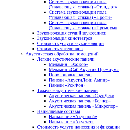
Система звукоизоляции пола
("плавающая" стяжка) «Стандарт»
Система звукоизоляции пола
("плавающая" стяжка) «Профи»
Система звукоизоляции пола
("плавающая" стяжка) «Премиум»
Звукоизоляция студий звукозаписи
Звукоизоляция кинотеатров
Стоимость услуги звукоизоляции
Стоимость материалов
Акустическая обработка помещений
Лёгкие акустические панели
Меламин «ЭхоКор»
Меламин «Саб Акустик Премиум»
Поролоновые панели
Панели «АкустиЛайн Ампир»
Панели «РокФон»
Тяжёлые акустические панели
Акустическая панель «СаунДек»
Акустическая панель «Белнер»
Акустическая панель «Микропор»
Напыляемые составы
Напыление «Акуспрей»
Напыление «Акустат»
Стоимость услуги нанесения и фиксации