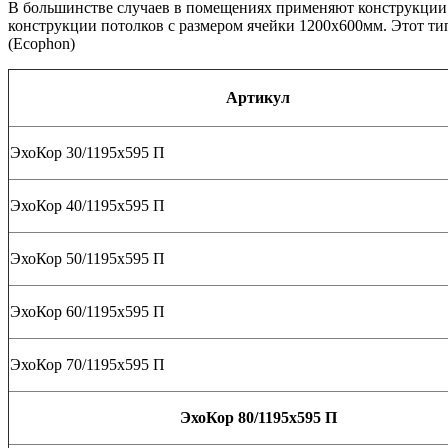
В большинстве случаев в помещениях применяют конструкции 
конструкции потолков с размером ячейки 1200х600мм. Этот т
(Ecophon)
Артикул
ЭхоКор 30/1195х595 П
ЭхоКор 40/1195х595 П
ЭхоКор 50/1195х595 П
ЭхоКор 60/1195х595 П
ЭхоКор 70/1195х595 П
ЭхоКор 80/1195х595 П