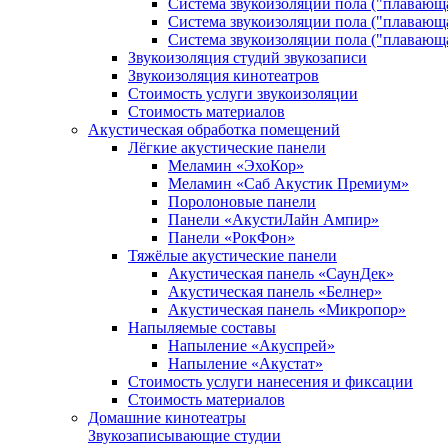
Система звукоизоляции пола ("плавающ
Система звукоизоляции пола ("плавающ
Система звукоизоляции пола ("плавающ
Звукоизоляция студий звукозаписи
Звукоизоляция кинотеатров
Стоимость услуги звукоизоляции
Стоимость материалов
Акустическая обработка помещений
Лёгкие акустические панели
Меламин «ЭхоКор»
Меламин «Саб Акустик Премиум»
Поролоновые панели
Панели «АкустиЛайн Ампир»
Панели «РокФон»
Тяжёлые акустические панели
Акустическая панель «СаунДек»
Акустическая панель «Белнер»
Акустическая панель «Микропор»
Напыляемые составы
Напыление «Акуспрей»
Напыление «Акустат»
Стоимость услуги нанесения и фиксации
Стоимость материалов
Домашние кинотеатры
Звукозаписывающие студии