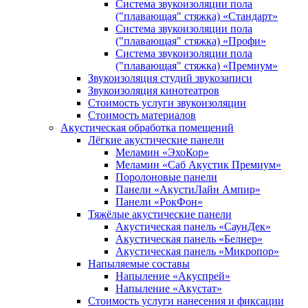
Система звукоизоляции пола
("плавающая" стяжка) «Стандарт»
Система звукоизоляции пола
("плавающая" стяжка) «Профи»
Система звукоизоляции пола
("плавающая" стяжка) «Премиум»
Звукоизоляция студий звукозаписи
Звукоизоляция кинотеатров
Стоимость услуги звукоизоляции
Стоимость материалов
Акустическая обработка помещений
Лёгкие акустические панели
Меламин «ЭхоКор»
Меламин «Саб Акустик Премиум»
Поролоновые панели
Панели «АкустиЛайн Ампир»
Панели «РокФон»
Тяжёлые акустические панели
Акустическая панель «СаунДек»
Акустическая панель «Белнер»
Акустическая панель «Микропор»
Напыляемые составы
Напыление «Акуспрей»
Напыление «Акустат»
Стоимость услуги нанесения и фиксации