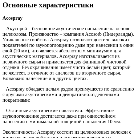
Основные характеристики
Acospray
Акуспрей – бесшовное акустическое напыление на основе
целлюлозы. Производство – компания Acosorb (Нидерланды).
Уникальные свойства Acospray позволяют достичь высоких
показателей по звукопоглощению даже при нанесении в один
слой (20 мм), что является абсолютным минимумом для
акустических материалов. Acospray изготавливается из
первичного сырья и применяется для финишной чистовой
отделки. Без окрашивания имеет чисто-белый цвет, который
не желтеет, в отличие от аналогов из вторичного сырья.
Возможно нанесение и в других цветах.
Acospray обладает целым рядом преимуществ по сравнению
с другими акустическими и декоративно-отделочными
покрытиями:
Отличные акустические показатели. Эффективное
звукопоглощение достигается даже при однослойном
нанесении с минимальной толщиной напыления 10 мм.
Экологичность: Acospray состоит из целлюлозных волокон с
минеральными добавками и высокотехнологичных