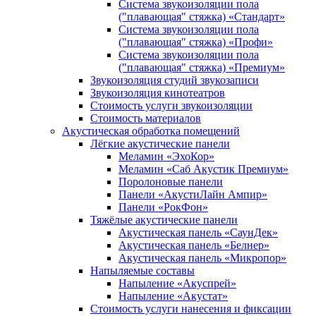
Система звукоизоляции пола
("плавающая" стяжка) «Стандарт»
Система звукоизоляции пола
("плавающая" стяжка) «Профи»
Система звукоизоляции пола
("плавающая" стяжка) «Премиум»
Звукоизоляция студий звукозаписи
Звукоизоляция кинотеатров
Стоимость услуги звукоизоляции
Стоимость материалов
Акустическая обработка помещений
Лёгкие акустические панели
Меламин «ЭхоКор»
Меламин «Саб Акустик Премиум»
Поролоновые панели
Панели «АкустиЛайн Ампир»
Панели «РокФон»
Тяжёлые акустические панели
Акустическая панель «СаунДек»
Акустическая панель «Белнер»
Акустическая панель «Микропор»
Напыляемые составы
Напыление «Акуспрей»
Напыление «Акустат»
Стоимость услуги нанесения и фиксации