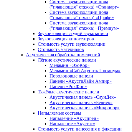
Система звукоизоляции пола
("плавающая" стяжка) «Стандарт»
Система звукоизоляции пола
("плавающая" стяжка) «Профи»
Система звукоизоляции пола
("плавающая" стяжка) «Премиум»
Звукоизоляция студий звукозаписи
Звукоизоляция кинотеатров
Стоимость услуги звукоизоляции
Стоимость материалов
Акустическая обработка помещений
Лёгкие акустические панели
Меламин «ЭхоКор»
Меламин «Саб Акустик Премиум»
Поролоновые панели
Панели «АкустиЛайн Ампир»
Панели «РокФон»
Тяжёлые акустические панели
Акустическая панель «СаунДек»
Акустическая панель «Белнер»
Акустическая панель «Микропор»
Напыляемые составы
Напыление «Акуспрей»
Напыление «Акустат»
Стоимость услуги нанесения и фиксации