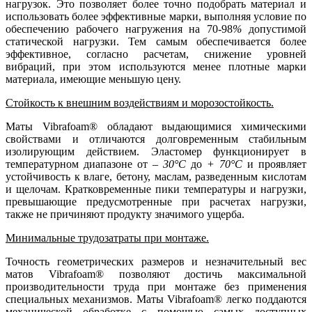
нагрузок. Это позволяет более точно подобрать материал и
использовать более эффективные марки, выполняя условие по
обеспечению рабочего нагружения на 70-98
%
допустимой
статической нагрузки. Тем самым обеспечивается более
эффективное, согласно расчетам, снижение уровней
вибраций, при этом используются менее плотные марки
материала, имеющие меньшую цену.
Стойкость к внешним воздействиям и морозостойкость.
Маты Vibrafoam® обладают выдающимися химическими
свойствами и отличаются долговременным стабильным
изолирующим действием. Эластомер функционирует в
температурном диапазоне от
– 30°C
до
+ 70°C
и проявляет
устойчивость к влаге, бетону, маслам, разведенным кислотам
и щелочам. Кратковременные пики температуры и нагрузки,
превышающие предусмотренные при расчетах нагрузки,
также не причиняют продукту значимого ущерба.
Минимальные трудозатраты при монтаже.
Точность геометрических размеров и незначительный вес
матов Vibrafoam® позволяют достичь максимальной
производительности труда при монтаже без применения
специальных механизмов. Маты Vibrafoam® легко поддаются
механической обработке с помощью самых доступных