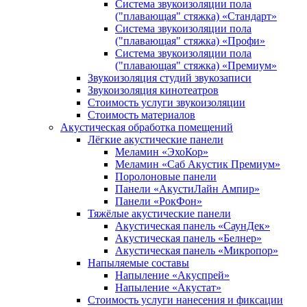
Система звукоизоляции пола
("плавающая" стяжка) «Стандарт»
Система звукоизоляции пола
("плавающая" стяжка) «Профи»
Система звукоизоляции пола
("плавающая" стяжка) «Премиум»
Звукоизоляция студий звукозаписи
Звукоизоляция кинотеатров
Стоимость услуги звукоизоляции
Стоимость материалов
Акустическая обработка помещений
Лёгкие акустические панели
Меламин «ЭхоКор»
Меламин «Саб Акустик Премиум»
Поролоновые панели
Панели «АкустиЛайн Ампир»
Панели «РокФон»
Тяжёлые акустические панели
Акустическая панель «СаунДек»
Акустическая панель «Белнер»
Акустическая панель «Микропор»
Напыляемые составы
Напыление «Акуспрей»
Напыление «Акустат»
Стоимость услуги нанесения и фиксации