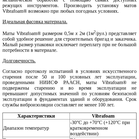
режущих инструментов. Производить установку матов
Vibrafoam® возможно при любых погодных условиях.
Идеальная фасовка материала.
2
Маты Vibrafoam® размером 0,5м
х
2м (1м
/
рул
.) представляет
собой удобное решение для строительных бригад и заказчика.
Малый размер упаковки исключает переплату при не большой
потребности в материале.
Долговечность.
Согласно протоколу испытаний в условиях искусственного
старения после 50 и 100 условных лет эксплуатации,
проведенными НИИСФ РААСН, маты Vibrafoam® не
подвержены старению и во время эксплуатации не
превышают допустимых значений по условиям безопасной
эксплуатации в фундаментах зданий и оборудования. Срок
службы виброизоляции составляет не менее 100 лет.
Характеристики
Vibrafoam
-30°С до +70°С (+120°С при
Диапазон температур
кратковременном
воздействии)