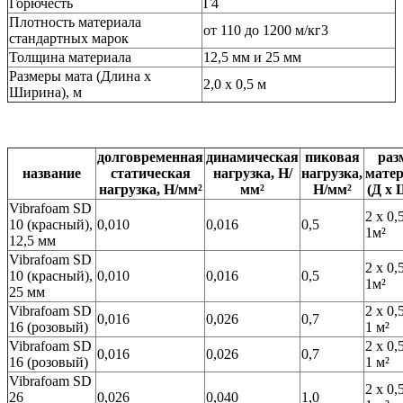
Горючесть
Г4
Плотность материала
от 110 до 1200 м/кг3
стандартных марок
Толщина материала
12,5 мм и 25 мм
Размеры мата (Длина х
2,0 х 0,5 м
Ширина), м
долговременная
динамическая
пиковая
раз
название
статическая
нагрузка, Н/
нагрузка,
мате
нагрузка, Н/мм²
мм²
Н/мм²
(Д х 
Vibrafoam SD
2 х 0,
10 (красный),
0,010
0,016
0,5
1м²
12,5 мм
Vibrafoam SD
2 х 0,
10 (красный),
0,010
0,016
0,5
1м²
25 мм
Vibrafoam SD
2 х 0,
0,016
0,026
0,7
16 (розовый)
1 м²
Vibrafoam SD
2 х 0,
0,016
0,026
0,7
16 (розовый)
1 м²
Vibrafoam SD
2 х 0,
26
0,026
0,040
1,0