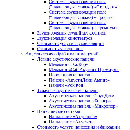
Система звукоизоляции пола
("плавающая" стяжка) «Стандарт»
Система звукоизоляции пола
("плавающая" стяжка) «Профи»
Система звукоизоляции пола
("плавающая" стяжка) «Премиум»
Звукоизоляция студий звукозаписи
Звукоизоляция кинотеатров
Стоимость услуги звукоизоляции
Стоимость материалов
Акустическая обработка помещений
Лёгкие акустические панели
Меламин «ЭхоКор»
Меламин «Саб Акустик Премиум»
Поролоновые панели
Панели «АкустиЛайн Ампир»
Панели «РокФон»
Тяжёлые акустические панели
Акустическая панель «СаунДек»
Акустическая панель «Белнер»
Акустическая панель «Микропор»
Напыляемые составы
Напыление «Акуспрей»
Напыление «Акустат»
Стоимость услуги нанесения и фиксации