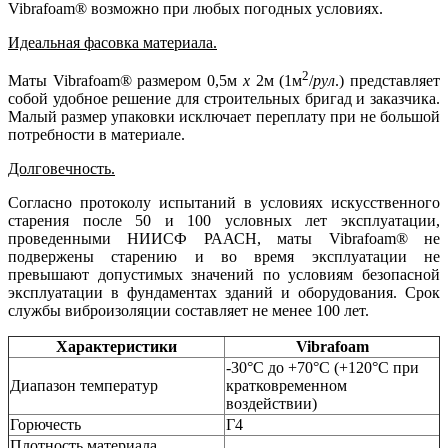
Vibrafoam® возможно при любых погодных условиях.
Идеальная фасовка материала.
2
Маты Vibrafoam® размером 0,5м
х
2м (1м
/
рул
.) представляет
собой удобное решение для строительных бригад и заказчика.
Малый размер упаковки исключает переплату при не большой
потребности в материале.
Долговечность.
Согласно протоколу испытаний в условиях искусственного
старения после 50 и 100 условных лет эксплуатации,
проведенными НИИСФ РААСН, маты Vibrafoam® не
подвержены старению и во время эксплуатации не
превышают допустимых значений по условиям безопасной
эксплуатации в фундаментах зданий и оборудования. Срок
службы виброизоляции составляет не менее 100 лет.
Характеристики
Vibrafoam
-30°С до +70°С (+120°С при
Диапазон температур
кратковременном
воздействии)
Горючесть
Г4
Плотность материала