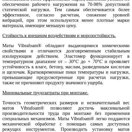
обеспечению рабочего нагружения на 70-98
%
допустимой
статической нагрузки. Тем самым обеспечивается более
эффективное, согласно расчетам, снижение уровней
вибраций, при этом используются менее плотные марки
материала, имеющие меньшую цену.
Стойкость к внешним воздействиям и морозостойкость.
Маты Vibrafoam® обладают выдающимися химическими
свойствами и отличаются долговременным стабильным
изолирующим действием. Эластомер функционирует в
температурном диапазоне от
– 30°C
до
+ 70°C
и проявляет
устойчивость к влаге, бетону, маслам, разведенным кислотам
и щелочам. Кратковременные пики температуры и нагрузки,
превышающие предусмотренные при расчетах нагрузки,
также не причиняют продукту значимого ущерба.
Минимальные трудозатраты при монтаже.
Точность геометрических размеров и незначительный вес
матов Vibrafoam® позволяют достичь максимальной
производительности труда при монтаже без применения
специальных механизмов. Маты Vibrafoam® легко поддаются
механической обработке с помощью самых доступных
режущих инструментов. Производить установку матов