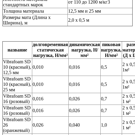
от 110 до 1200 м/кг3
стандартных марок
Толщина материала
12,5 мм и 25 мм
Размеры мата (Длина х
2,0 х 0,5 м
Ширина), м
долговременная
динамическая
пиковая
раз
название
статическая
нагрузка, Н/
нагрузка,
мате
нагрузка, Н/мм²
мм²
Н/мм²
(Д х 
Vibrafoam SD
2 х 0,
10 (красный),
0,010
0,016
0,5
1м²
12,5 мм
Vibrafoam SD
2 х 0,
10 (красный),
0,010
0,016
0,5
1м²
25 мм
Vibrafoam SD
2 х 0,
0,016
0,026
0,7
16 (розовый)
1 м²
Vibrafoam SD
2 х 0,
0,016
0,026
0,7
16 (розовый)
1 м²
Vibrafoam SD
2 х 0,
26
0,026
0,040
1,0
1 м²
(оранжевый)