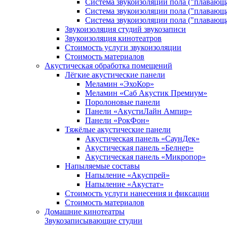
Система звукоизоляции пола ("плавающ
Система звукоизоляции пола ("плавающ
Система звукоизоляции пола ("плавающ
Звукоизоляция студий звукозаписи
Звукоизоляция кинотеатров
Стоимость услуги звукоизоляции
Стоимость материалов
Акустическая обработка помещений
Лёгкие акустические панели
Меламин «ЭхоКор»
Меламин «Саб Акустик Премиум»
Поролоновые панели
Панели «АкустиЛайн Ампир»
Панели «РокФон»
Тяжёлые акустические панели
Акустическая панель «СаунДек»
Акустическая панель «Белнер»
Акустическая панель «Микропор»
Напыляемые составы
Напыление «Акуспрей»
Напыление «Акустат»
Стоимость услуги нанесения и фиксации
Стоимость материалов
Домашние кинотеатры
Звукозаписывающие студии