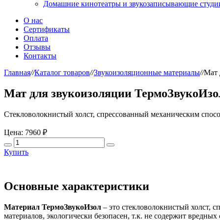
Домашние кинотеатры и звукозаписывающие студи
О нас
Сертификаты
Оплата
Отзывы
Контакты
Главная
//
Каталог товаров
//
Звукоизоляционные материалы
//
Мат 
Мат для звукоизоляции ТермоЗвукоИзо
Стекловолокнистый холст, спрессованный механическим спосо
Цена:
7960 ₽
Купить
Основные характеристики
Материал ТермоЗвукоИзол
– это стекловолокнистый холст, 
материалов, экологически безопасен, т.к. не содержит вредных