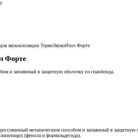
и
для звукоизоляции ТермоЗвукоИзол Форте
л Форте
бом и запаянный в защитную оболочку из спанбонда.
спрессованный механическим способом и запаянный в защитную о
 связующих (фенола и формальдегида).