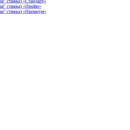
ая" стяжка) «Стандарт»
ая" стяжка) «Профи»
ая" стяжка) «Премиум»