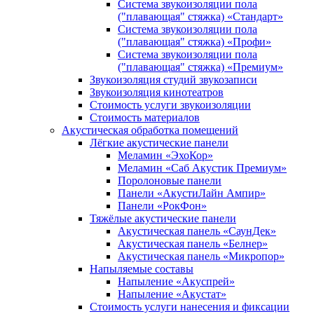
Система звукоизоляции пола
("плавающая" стяжка) «Стандарт»
Система звукоизоляции пола
("плавающая" стяжка) «Профи»
Система звукоизоляции пола
("плавающая" стяжка) «Премиум»
Звукоизоляция студий звукозаписи
Звукоизоляция кинотеатров
Стоимость услуги звукоизоляции
Стоимость материалов
Акустическая обработка помещений
Лёгкие акустические панели
Меламин «ЭхоКор»
Меламин «Саб Акустик Премиум»
Поролоновые панели
Панели «АкустиЛайн Ампир»
Панели «РокФон»
Тяжёлые акустические панели
Акустическая панель «СаунДек»
Акустическая панель «Белнер»
Акустическая панель «Микропор»
Напыляемые составы
Напыление «Акуспрей»
Напыление «Акустат»
Стоимость услуги нанесения и фиксации