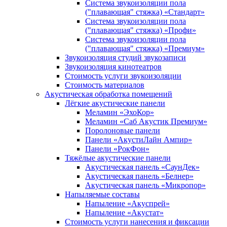
Система звукоизоляции пола
("плавающая" стяжка) «Стандарт»
Система звукоизоляции пола
("плавающая" стяжка) «Профи»
Система звукоизоляции пола
("плавающая" стяжка) «Премиум»
Звукоизоляция студий звукозаписи
Звукоизоляция кинотеатров
Стоимость услуги звукоизоляции
Стоимость материалов
Акустическая обработка помещений
Лёгкие акустические панели
Меламин «ЭхоКор»
Меламин «Саб Акустик Премиум»
Поролоновые панели
Панели «АкустиЛайн Ампир»
Панели «РокФон»
Тяжёлые акустические панели
Акустическая панель «СаунДек»
Акустическая панель «Белнер»
Акустическая панель «Микропор»
Напыляемые составы
Напыление «Акуспрей»
Напыление «Акустат»
Стоимость услуги нанесения и фиксации