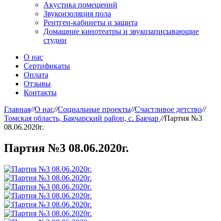
Акустика помещений
Звукоизоляция пола
Рентген-кабинеты и защита
Домашние кинотеатры и звукозаписывающие
студии
О нас
Сертификаты
Оплата
Отзывы
Контакты
Главная
//
О нас
//
Социальные проекты
//
Счастливое детство
//
Томская область, Бакчарский район, с. Бакчар
//
Партия №3
08.06.2020г.
Партия №3 08.06.2020г.