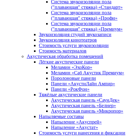
Система звукоизоляции пола
("плавающая" стяжка) «Стандарт»
Система звукоизоляции пола
("плавающая" стяжка) «Профи»
Система звукоизоляции пола
("плавающая" стяжка) «Премиум»
Звукоизоляция студий звукозаписи
Звукоизоляция кинотеатров
Стоимость услуги звукоизоляции
Стоимость материалов
Акустическая обработка помещений
Лёгкие акустические панели
Меламин «ЭхоКор»
Меламин «Саб Акустик Премиум»
Поролоновые панели
Панели «АкустиЛайн Ампир»
Панели «РокФон»
Тяжёлые акустические панели
Акустическая панель «СаунДек»
Акустическая панель «Белнер»
Акустическая панель «Микропор»
Напыляемые составы
Напыление «Акуспрей»
Напыление «Акустат»
Стоимость услуги нанесения и фиксации