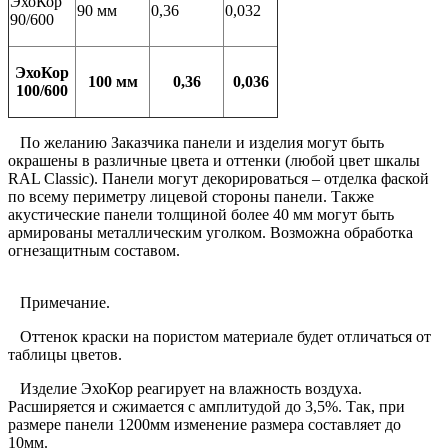
ЭхоКор
90 мм
0,36
0,032
90/600
ЭхоКор
100 мм
0,36
0,036
100/600
По желанию Заказчика панели и изделия могут быть
окрашены в различные цвета и оттенки (любой цвет шкалы
RAL Classic). Панели могут декорироваться – отделка фаской
по всему периметру лицевой стороны панели. Также
акустические панели толщиной более 40 мм могут быть
армированы металлическим уголком. Возможна обработка
огнезащитным составом.
Примечание.
Оттенок краски на пористом материале будет отличаться от
таблицы цветов.
Изделие ЭхоКор реагирует на влажность воздуха.
Расширяется и сжимается с амплитудой до 3,5%. Так, при
размере панели 1200мм изменение размера составляет до
10мм.