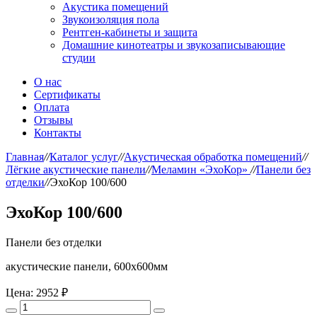
Акустика помещений
Звукоизоляция пола
Рентген-кабинеты и защита
Домашние кинотеатры и звукозаписывающие
студии
О нас
Сертификаты
Оплата
Отзывы
Контакты
Главная
//
Каталог услуг
//
Акустическая обработка помещений
//
Лёгкие акустические панели
//
Меламин «ЭхоКор»
//
Панели без
отделки
//
ЭхоКор 100/600
ЭхоКор 100/600
Панели без отделки
акустические панели, 600х600мм
Цена:
2952 ₽