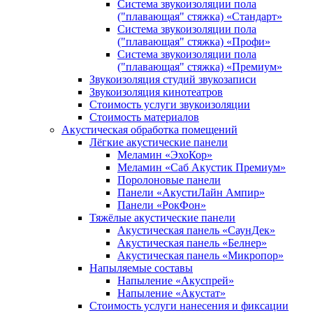
Система звукоизоляции пола
("плавающая" стяжка) «Стандарт»
Система звукоизоляции пола
("плавающая" стяжка) «Профи»
Система звукоизоляции пола
("плавающая" стяжка) «Премиум»
Звукоизоляция студий звукозаписи
Звукоизоляция кинотеатров
Стоимость услуги звукоизоляции
Стоимость материалов
Акустическая обработка помещений
Лёгкие акустические панели
Меламин «ЭхоКор»
Меламин «Саб Акустик Премиум»
Поролоновые панели
Панели «АкустиЛайн Ампир»
Панели «РокФон»
Тяжёлые акустические панели
Акустическая панель «СаунДек»
Акустическая панель «Белнер»
Акустическая панель «Микропор»
Напыляемые составы
Напыление «Акуспрей»
Напыление «Акустат»
Стоимость услуги нанесения и фиксации