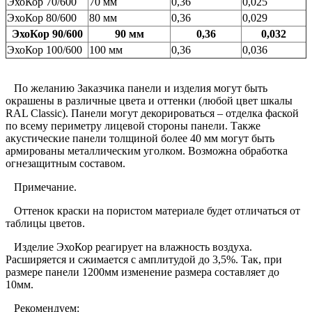
ЭхоКор 70/600
70 мм
0,36
0,025
ЭхоКор 80/600
80 мм
0,36
0,029
ЭхоКор 90/600
90 мм
0,36
0,032
ЭхоКор 100/600
100 мм
0,36
0,036
По желанию Заказчика панели и изделия могут быть
окрашены в различные цвета и оттенки (любой цвет шкалы
RAL Classic). Панели могут декорироваться – отделка фаской
по всему периметру лицевой стороны панели. Также
акустические панели толщиной более 40 мм могут быть
армированы металлическим уголком. Возможна обработка
огнезащитным составом.
Примечание.
Оттенок краски на пористом материале будет отличаться от
таблицы цветов.
Изделие ЭхоКор реагирует на влажность воздуха.
Расширяется и сжимается с амплитудой до 3,5%. Так, при
размере панели 1200мм изменение размера составляет до
10мм.
Рекомендуем: