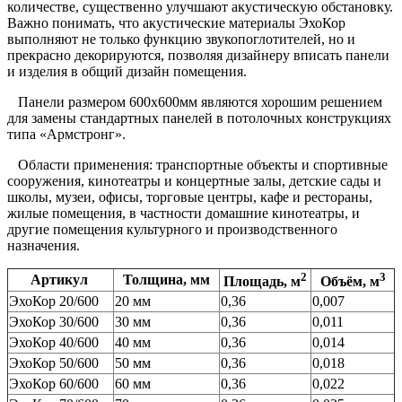
количестве, существенно улучшают акустическую обстановку.
Важно понимать, что акустические материалы ЭхоКор
выполняют не только функцию звукопоглотителей, но и
прекрасно декорируются, позволяя дизайнеру вписать панели
и изделия в общий дизайн помещения.
Панели размером 600х600мм являются хорошим решением
для замены стандартных панелей в потолочных конструкциях
типа «Армстронг».
Области применения: транспортные объекты и спортивные
сооружения, кинотеатры и концертные залы, детские сады и
школы, музеи, офисы, торговые центры, кафе и рестораны,
жилые помещения, в частности домашние кинотеатры, и
другие помещения культурного и производственного
назначения.
2
3
Артикул
Толщина, мм
Площадь, м
Объём, м
ЭхоКор 20/600
20 мм
0,36
0,007
ЭхоКор 30/600
30 мм
0,36
0,011
ЭхоКор 40/600
40 мм
0,36
0,014
ЭхоКор 50/600
50 мм
0,36
0,018
ЭхоКор 60/600
60 мм
0,36
0,022