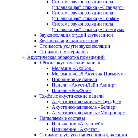
Система звукоизоляции пола
("плавающая" стяжка) «Стандарт»
Система звукоизоляции пола
("плавающая" стяжка) «Профи»
Система звукоизоляции пола
("плавающая" стяжка) «Премиум»
Звукоизоляция студий звукозаписи
Звукоизоляция кинотеатров
Стоимость услуги звукоизоляции
Стоимость материалов
Акустическая обработка помещений
Лёгкие акустические панели
Меламин «ЭхоКор»
Меламин «Саб Акустик Премиум»
Поролоновые панели
Панели «АкустиЛайн Ампир»
Панели «РокФон»
Тяжёлые акустические панели
Акустическая панель «СаунДек»
Акустическая панель «Белнер»
Акустическая панель «Микропор»
Напыляемые составы
Напыление «Акуспрей»
Напыление «Акустат»
Стоимость услуги нанесения и фиксации