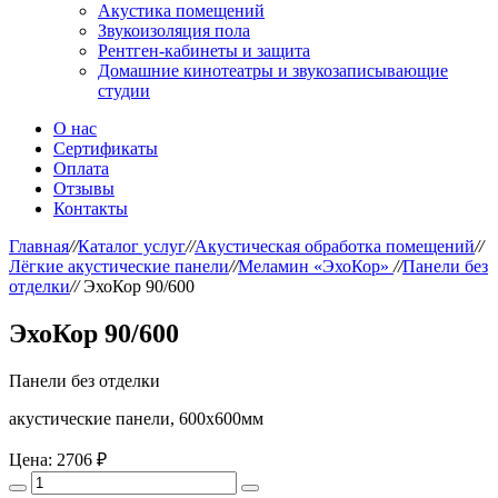
Акустика помещений
Звукоизоляция пола
Рентген-кабинеты и защита
Домашние кинотеатры и звукозаписывающие
студии
О нас
Сертификаты
Оплата
Отзывы
Контакты
Главная
//
Каталог услуг
//
Акустическая обработка помещений
//
Лёгкие акустические панели
//
Меламин «ЭхоКор»
//
Панели без
отделки
//
ЭхоКор 90/600
ЭхоКор 90/600
Панели без отделки
акустические панели, 600х600мм
Цена:
2706 ₽