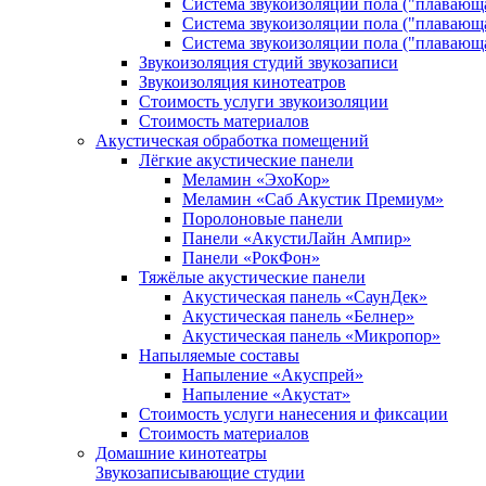
Система звукоизоляции пола ("плавающ
Система звукоизоляции пола ("плавающ
Система звукоизоляции пола ("плавающ
Звукоизоляция студий звукозаписи
Звукоизоляция кинотеатров
Стоимость услуги звукоизоляции
Стоимость материалов
Акустическая обработка помещений
Лёгкие акустические панели
Меламин «ЭхоКор»
Меламин «Саб Акустик Премиум»
Поролоновые панели
Панели «АкустиЛайн Ампир»
Панели «РокФон»
Тяжёлые акустические панели
Акустическая панель «СаунДек»
Акустическая панель «Белнер»
Акустическая панель «Микропор»
Напыляемые составы
Напыление «Акуспрей»
Напыление «Акустат»
Стоимость услуги нанесения и фиксации
Стоимость материалов
Домашние кинотеатры
Звукозаписывающие студии