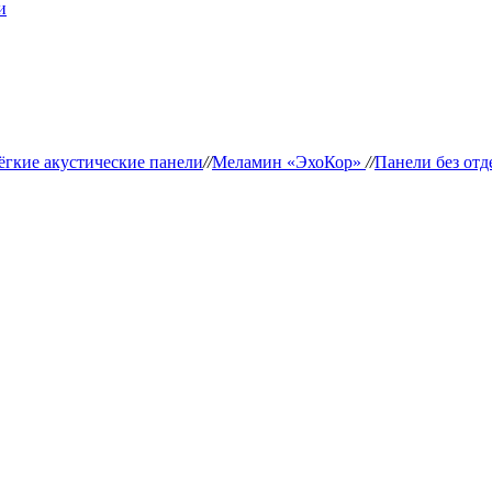
и
ёгкие акустические панели
//
Меламин «ЭхоКор»
//
Панели без отд