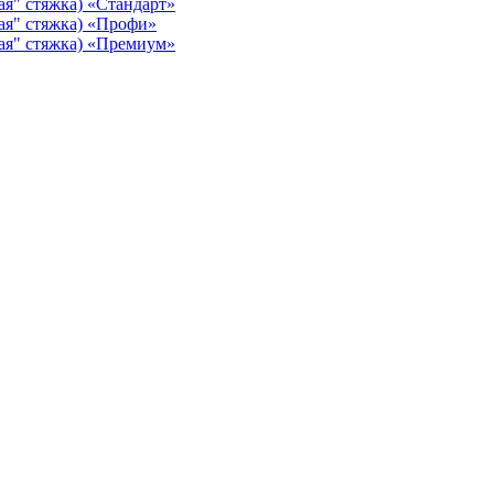
ая" стяжка) «Стандарт»
ая" стяжка) «Профи»
ая" стяжка) «Премиум»