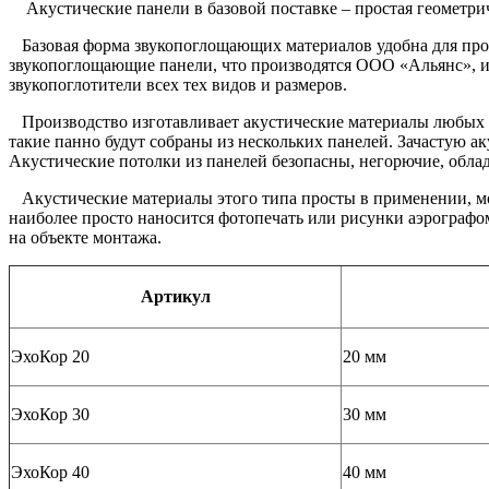
Акустические панели в базовой поставке – простая геометрич
Базовая форма звукопоглощающих материалов удобна для пров
звукопоглощающие панели, что производятся ООО «Альянс», им
звукопоглотители всех тех видов и размеров.
Производство изготавливает акустические материалы любых тр
такие панно будут собраны из нескольких панелей. Зачастую а
Акустические потолки из панелей безопасны, негорючие, обл
Акустические материалы этого типа просты в применении, м
наиболее просто наносится фотопечать или рисунки аэрографо
на объекте монтажа.
Артикул
ЭхоКор 20
20 мм
ЭхоКор 30
30 мм
ЭхоКор 40
40 мм