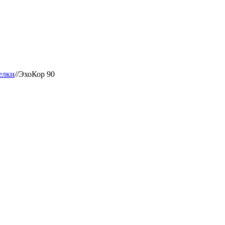
елки
//
ЭхоКор 90