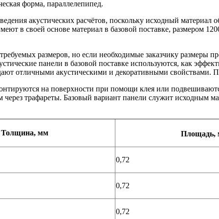
еская форма, параллелепипед.
едения акустических расчётов, поскольку исходный материал о
еют в своей основе материал в базовой поставке, размером 12
ебуемых размеров, но если необходимые заказчику размеры пре
кустические панели в базовой поставке используются, как эффе
адают отличными акустическими и декоративными свойствами. Пр
онтируются на поверхности при помощи клея или подвешиваютс
м через трафареты. Базовый вариант панели служит исходным ма
Толщина, мм
Площадь, 
0,72
0,72
0,72