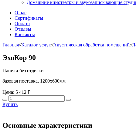
Домашние кинотеатры и звукозаписывающие студи
О нас
Сертификаты
Оплата
Отзывы
Контакты
Главная
//
Каталог услуг
//
Акустическая обработка помещений
//
Л
ЭхоКор 90
Панели без отделки
базовая поставка, 1200х600мм
Цена:
5 412 ₽
Купить
Основные характеристики