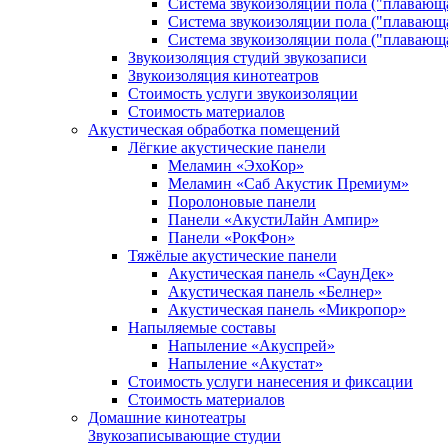
Система звукоизоляции пола ("плавающ
Система звукоизоляции пола ("плавающ
Система звукоизоляции пола ("плавающ
Звукоизоляция студий звукозаписи
Звукоизоляция кинотеатров
Стоимость услуги звукоизоляции
Стоимость материалов
Акустическая обработка помещений
Лёгкие акустические панели
Меламин «ЭхоКор»
Меламин «Саб Акустик Премиум»
Поролоновые панели
Панели «АкустиЛайн Ампир»
Панели «РокФон»
Тяжёлые акустические панели
Акустическая панель «СаунДек»
Акустическая панель «Белнер»
Акустическая панель «Микропор»
Напыляемые составы
Напыление «Акуспрей»
Напыление «Акустат»
Стоимость услуги нанесения и фиксации
Стоимость материалов
Домашние кинотеатры
Звукозаписывающие студии