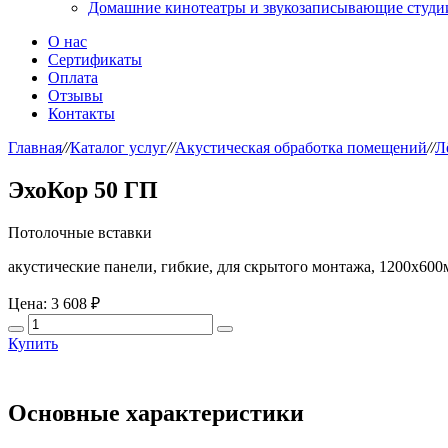
Домашние кинотеатры и звукозаписывающие студи
О нас
Сертификаты
Оплата
Отзывы
Контакты
Главная
//
Каталог услуг
//
Акустическая обработка помещений
//
Л
ЭхоКор 50 ГП
Потолочные вставки
акустические панели, гибкие, для скрытого монтажа, 1200х60
Цена:
3 608 ₽
Купить
Основные характеристики