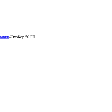
тавки
//
ЭхоКор 50 ГП