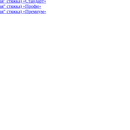
ая" стяжка) «Стандарт»
ая" стяжка) «Профи»
ая" стяжка) «Премиум»