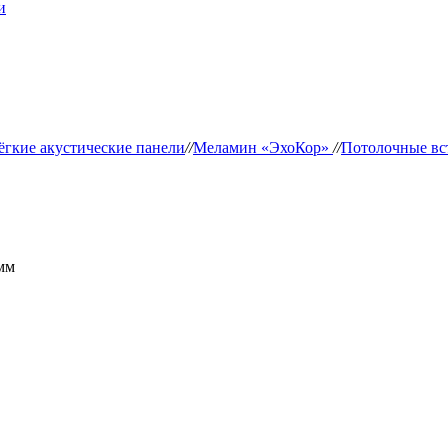
и
ёгкие акустические панели
//
Меламин «ЭхоКор»
//
Потолочные вс
0мм