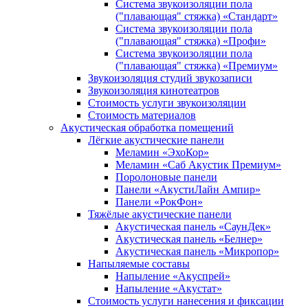
Система звукоизоляции пола
("плавающая" стяжка) «Стандарт»
Система звукоизоляции пола
("плавающая" стяжка) «Профи»
Система звукоизоляции пола
("плавающая" стяжка) «Премиум»
Звукоизоляция студий звукозаписи
Звукоизоляция кинотеатров
Стоимость услуги звукоизоляции
Стоимость материалов
Акустическая обработка помещений
Лёгкие акустические панели
Меламин «ЭхоКор»
Меламин «Саб Акустик Премиум»
Поролоновые панели
Панели «АкустиЛайн Ампир»
Панели «РокФон»
Тяжёлые акустические панели
Акустическая панель «СаунДек»
Акустическая панель «Белнер»
Акустическая панель «Микропор»
Напыляемые составы
Напыление «Акуспрей»
Напыление «Акустат»
Стоимость услуги нанесения и фиксации