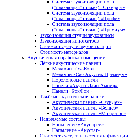
Система звукоизоляции пола
("плавающая" стяжка) «Стандарт»
Система звукоизоляции пола
("плавающая" стяжка) «Профи»
Система звукоизоляции пола
("плавающая" стяжка) «Премиум»
Звукоизоляция студий звукозаписи
Звукоизоляция кинотеатров
Стоимость услуги звукоизоляции
Стоимость материалов
Акустическая обработка помещений
Лёгкие акустические панели
Меламин «ЭхоКор»
Меламин «Саб Акустик Премиум»
Поролоновые панели
Панели «АкустиЛайн Ампир»
Панели «РокФон»
Тяжёлые акустические панели
Акустическая панель «СаунДек»
Акустическая панель «Белнер»
Акустическая панель «Микропор»
Напыляемые составы
Напыление «Акуспрей»
Напыление «Акустат»
Стоимость услуги нанесения и фиксации