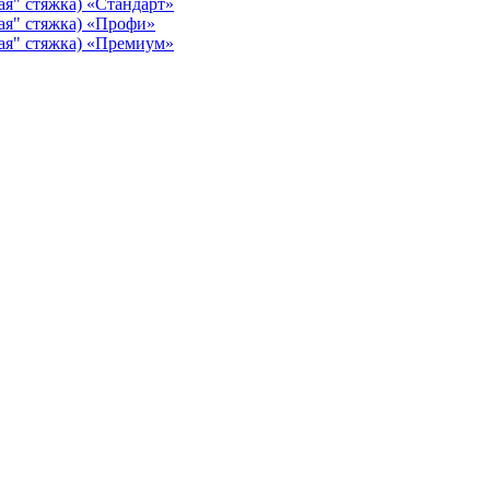
ая" стяжка) «Стандарт»
ая" стяжка) «Профи»
ая" стяжка) «Премиум»