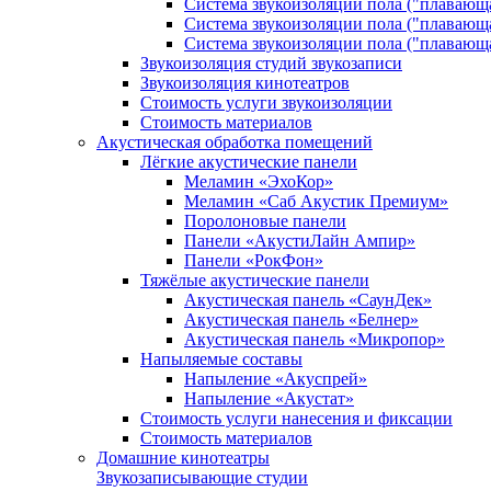
Система звукоизоляции пола ("плавающ
Система звукоизоляции пола ("плавающ
Система звукоизоляции пола ("плавающ
Звукоизоляция студий звукозаписи
Звукоизоляция кинотеатров
Стоимость услуги звукоизоляции
Стоимость материалов
Акустическая обработка помещений
Лёгкие акустические панели
Меламин «ЭхоКор»
Меламин «Саб Акустик Премиум»
Поролоновые панели
Панели «АкустиЛайн Ампир»
Панели «РокФон»
Тяжёлые акустические панели
Акустическая панель «СаунДек»
Акустическая панель «Белнер»
Акустическая панель «Микропор»
Напыляемые составы
Напыление «Акуспрей»
Напыление «Акустат»
Стоимость услуги нанесения и фиксации
Стоимость материалов
Домашние кинотеатры
Звукозаписывающие студии